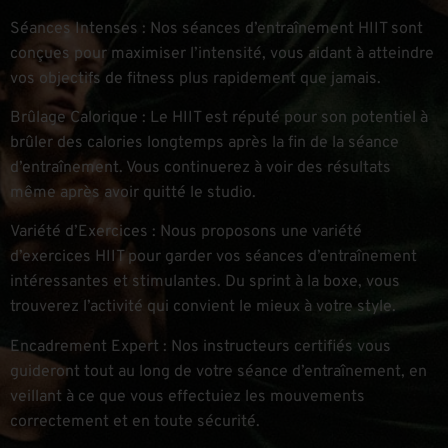
Séances Intenses : Nos séances d’entraînement HIIT sont
conçues pour maximiser l’intensité, vous aidant à atteindre
vos objectifs de fitness plus rapidement que jamais.
Brûlage Calorique : Le HIIT est réputé pour son potentiel à
brûler des calories longtemps après la fin de la séance
d’entraînement. Vous continuerez à voir des résultats
même après avoir quitté le studio.
Variété d’Exercices : Nous proposons une variété
d’exercices HIIT pour garder vos séances d’entraînement
intéressantes et stimulantes. Du sprint à la boxe, vous
trouverez l’activité qui convient le mieux à votre style.
Encadrement Expert : Nos instructeurs certifiés vous
guideront tout au long de votre séance d’entraînement, en
veillant à ce que vous effectuiez les mouvements
correctement et en toute sécurité.