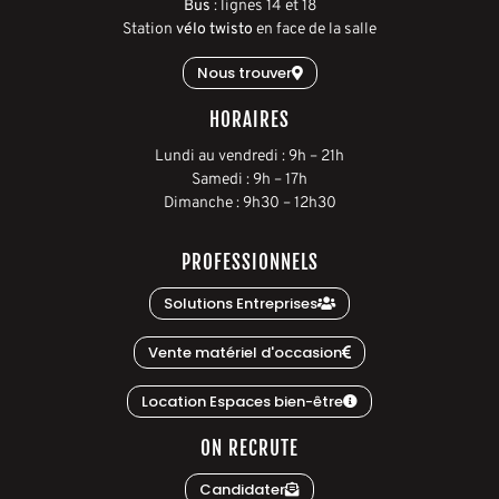
Bus
: lignes 14 et 18
Station
vélo twisto
en face de la salle
Nous trouver
HORAIRES
L
undi au vendredi
:
9h
–
21h
S
amedi
:
9h
–
17h
D
imanche
:
9h30
–
12h30
PROFESSIONNELS
Solutions Entreprises
Vente matériel d'occasion
Location Espaces bien-être
ON RECRUTE
Candidater