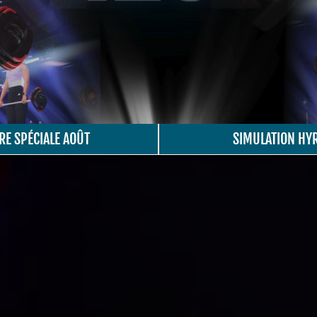
RE SPÉCIALE AOÛT
SIMULATION HY