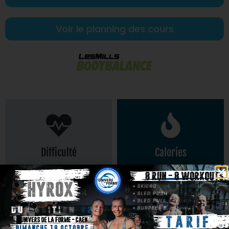
Voir le planning des cours
Difficulté
Calories
390
Intensité faible