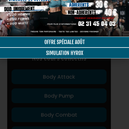
Calories Brûlées
Durée
Tout Public
OFFRE SPÉCIALE AOÛT
55 minutes
Adultes et enfants
environ
SIMULATION HYROX
Nos cours collectifs
Body Attack
Body Pump
Body Combat