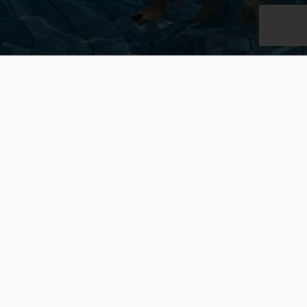
L'UNIVERS DE LA FORME À CAEN
C'EST...
– 3000m² dédiés au fitness et à votre bien-être
pour des résultats rapides et durables grâce à
notre
salle de sport multi-activités
.
– Une salle pour les
cours collectifs
(LesMills, Fit
Dance, etc.).
– Une
piscine
où se déroule des cours