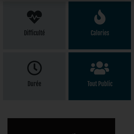
Difficulté
Calories
Intensité
600
moyenne
Calories Brûlées
Durée
Tout Public
30 minutes
Adultes
environ