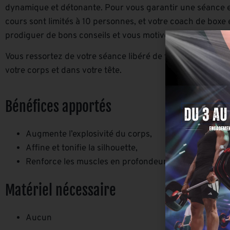
dynamique et détonante. Pour vous garantir une séance e
cours sont limités à 10 personnes, et votre coach de boxe 
prodiguer de bons conseils et vous motiver.
Vous ressortez de votre séance libéré de tout stress et v
votre corps et dans votre tête.
Bénéfices apportés
Augmente l’explosivité du corps,
Affine et tonifie la silhouette,
Renforce les muscles en profondeur.
Matériel nécessaire
Aucun