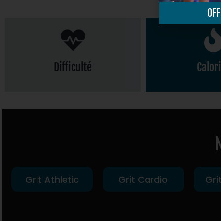
OFF
Difficulté
Calor
700
Intensité moyenne
Calories 
Grit Athletic
Grit Cardio
Gri