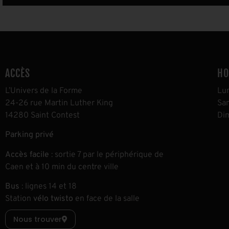
ACCÈS
HO
L’Univers de la Forme
L
u
24-26 rue Martin Luther King
S
a
14280 Saint Contest
D
i
Parking privé
Accès facile
: sortie 7 par le périphérique de
Caen et à 10 min du centre ville
Bus
: lignes 14 et 18
Station
vélo twisto
en face de la salle
Nous trouver