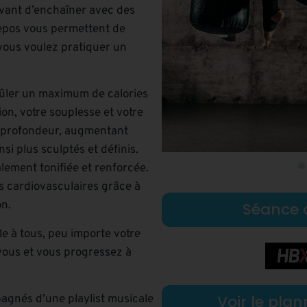
vant d’enchaîner avec des
repos vous permettent de
 vous voulez pratiquer un
brûler un maximum de calories
ion, votre souplesse et votre
 en profondeur, augmentant
nsi plus sculptés et définis.
ement tonifiée et renforcée.
 cardiovasculaires grâce à
on.
Séance 
e à tous, peu importe votre
vous et vous progressez à
Voir le pla
agnés d’une playlist musicale