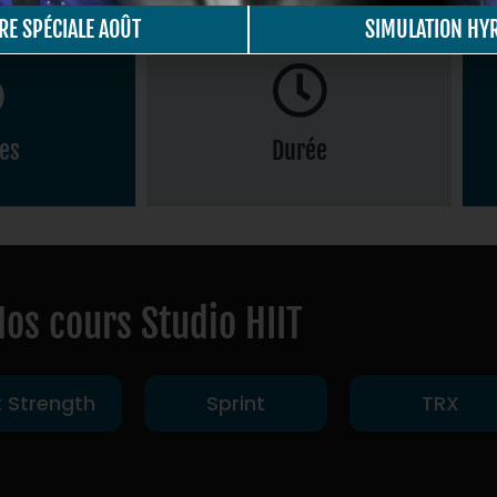
RE SPÉCIALE AOÛT
SIMULATION HY
ies
Durée
30 minutes environ
Brûlées
Nos cours Studio HIIT
t Strength
Sprint
TRX