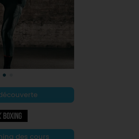
découverte
nning des cours