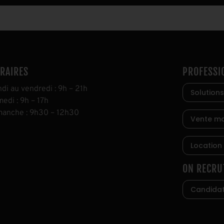
RAIRES
PROFESSI
ndi au vendredi
:
9h
–
21h
Solutions
medi
:
9h
–
17h
manche
:
9h30
–
12h30
Vente ma
Location
ON RECRU
Candida