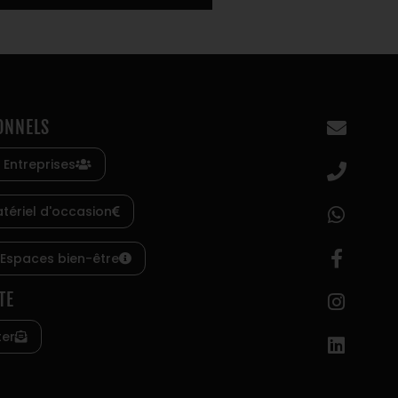
ONNELS
 Entreprises
tériel d'occasion
 Espaces bien-être
TE
ter