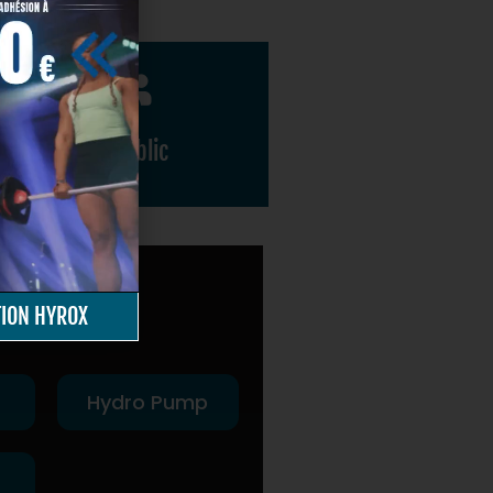
Tout Public
Adultes et enfants
TION HYROX
Hydro Pump