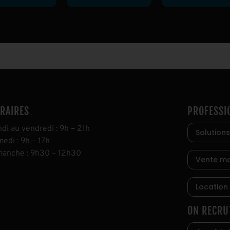
RAIRES
PROFESSI
ndi au vendredi
:
9h
–
21h
Solutions
medi
:
9h
–
17h
manche
:
9h30
–
12h30
Vente ma
Location
ON RECRU