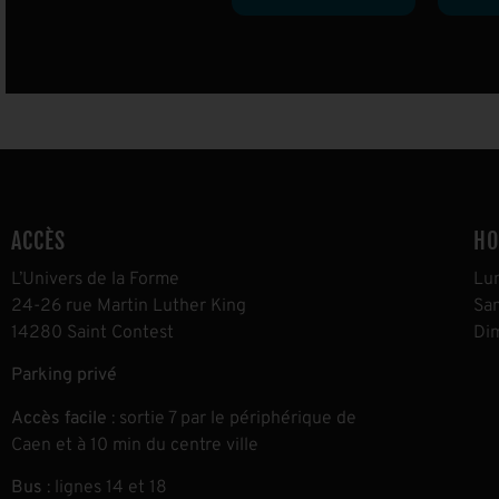
ACCÈS
HO
L’Univers de la Forme
L
u
24-26 rue Martin Luther King
S
a
14280 Saint Contest
D
i
Parking privé
Accès facile
: sortie 7 par le périphérique de
Caen et à 10 min du centre ville
Bus
: lignes 14 et 18