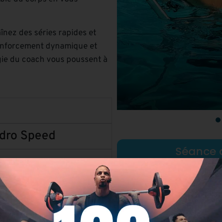
înez des séries rapides et
renforcement dynamique et
rgie du coach vous poussent à
ydro Speed
Séance 
Voir le pla
z votre énergie tout en