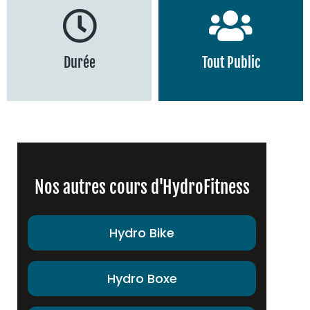
550
★★★
Calories Brûlées
Durée
Tout Public
45 minutes
Adultes et enfants
environ
Nos autres cours d'HydroFitness
Hydro Bike
Hydro Boxe