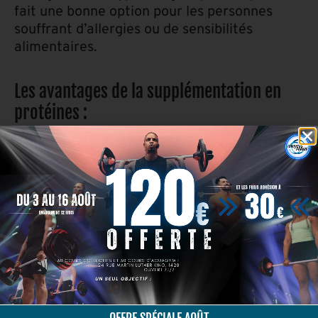
fait une bonne option pour les personnes
souffrant d’allergies ou de sensibilités
alimentaires.
Les avantages de la supplémentation en
protéines :
Croissance et réparation musculaires :
La supplémentation en protéines est
essentielle pour la croissance et la
réparation musculaires. Les suppléments
de protéines peuvent aider à augmenter
la synthèse des protéines, qui est le
processus par lequel le corps construit
de nouveaux tissus musculaires.
Récupération améliorée : La
supplémentation en protéines peut