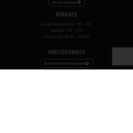
Nous trouver
HORAIRES
L
undi au vendredi
:
9h
–
21h
S
amedi
:
9h
–
17h
D
imanche
:
9h30
–
12h30
PROFESSIONNELS
Solutions Entreprises
Vente matériel d'occasion
Location Espaces bien-être
ON RECRUTE
Candidater