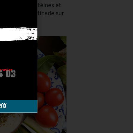
s élevée en protéines et
lisée comme tartinade sur
ROX