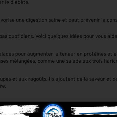
r le diabète.
avorise une digestion saine et peut prévenir la cons
s quotidiens. Voici quelques idées pour vous aide
salades pour augmenter la teneur en protéines et e
ses mélangées, comme une salade aux trois harico
pes et aux ragoûts. Ils ajoutent de la saveur et de
re.
nt une collation saine et délicieuse.