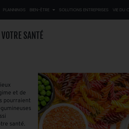
PLANNINGS
BIEN-ÊTRE
SOLUTIONS ENTREPRISES
VIE DU 
R VOTRE SANTÉ
ieux
gime et de
es pourraient
légumineuses
ssi
tre santé.