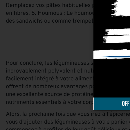
Remplacez vos pâtes habituelles par des pâtes d
en fibres. 5. Houmous : Le houmous est un plat 
des sandwichs ou comme trempette pour les lé
Pour conclure, les légumineuses sont un alimen
incroyablement polyvalent et nutritif qui peut ê
facilement intégré à votre alimentation quotidie
offrent de nombreux avantages pour la santé et
une excellente source de protéines, de fibres et
nutriments essentiels à votre corps.
OFF
Alors, la prochaine fois que vous irez à l’épiceri
vous d’ajouter des légumineuses à votre panier 