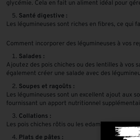
glycémie. Cela en fait un aliment idéal pour gére
Santé digestive :
Les légumineuses sont riches en fibres, ce qui f
Comment incorporer des légumineuses à vos repa
Salades :
Ajoutez des pois chiches ou des lentilles à vos 
également créer une salade avec des légumineu
Soupes et ragoûts :
Les légumineuses sont un excellent ajout aux sou
fournissant un apport nutritionnel supplémentai
Collations :
Les pois chiches rôtis ou les edamames constitue
Plats de pâtes :