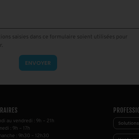
ions saisies dans ce formulaire soient utilisées pour
r.
ENVOYER
RAIRES
PROFESSI
ndi au vendredi
:
9h
–
21h
Solutions
medi
:
9h
–
17h
manche
:
9h30
–
12h30