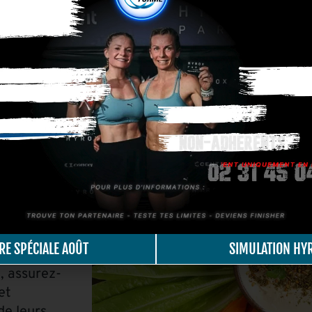
e pois chiches ou de lentilles pour une teneur plu
populaire à base de pois chiches qui peut être uti
gumes.
t
tre
nne. Ils
 constituent
 d’autres
RE SPÉCIALE AOÛT
SIMULATION HY
e, assurez-
et