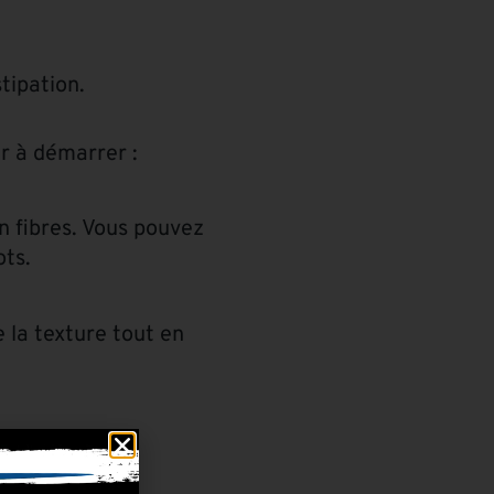
tipation.
r à démarrer :
n fibres. Vous pouvez
ts.
 la texture tout en